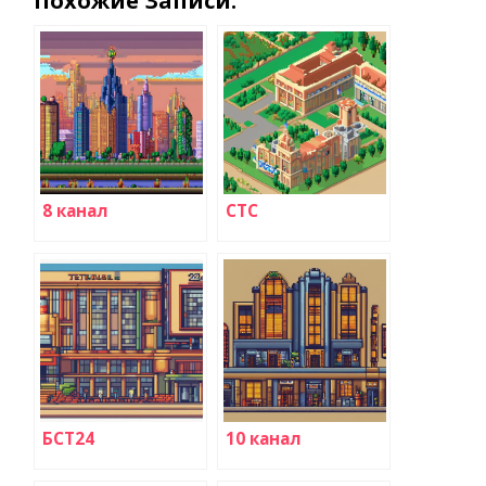
Похожие Записи:
8 канал
СТС
БСТ24
10 канал