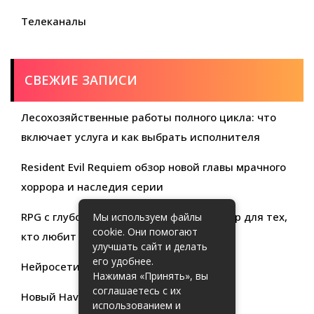
Телеканалы
СВЕЖИЕ ЗАПИСИ
Лесохозяйственные работы полного цикла: что
включает услуга и как выбрать исполнителя
Resident Evil Requiem обзор новой главы мрачного
хоррора и наследия серии
RPG с глубокой кастомизацией обзор игр для тех,
Мы используем файлы
cookie. Они помогают
кто любит свободу выбора
улучшать сайт и делать
его удобнее.
Нейросети для продуктивности
Нажимая «Принять», вы
соглашаетесь с их
Новый Haval Jolion: обзор современного
использованием и