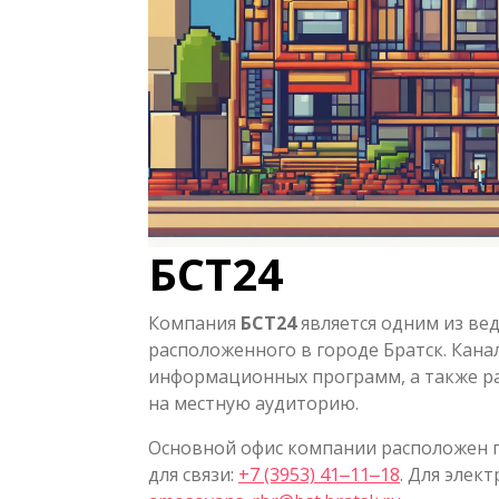
БСТ24
Компания
БСТ24
является одним из ве
расположенного в городе Братск. Кана
информационных программ, а также р
на местную аудиторию.
Основной офис компании расположен п
для связи:
+7 (3953) 41‒11‒18
. Для элек