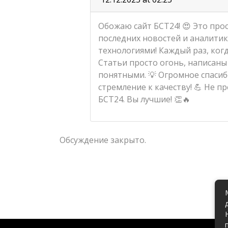
Обожаю сайт БСТ24! 😍 Это прос
последних новостей и аналитики
технологиями! Каждый раз, когд
Статьи просто огонь, написаны
понятными. 💡 Огромное спасиб
стремление к качеству! 💪 Не п
БСТ24. Вы лучшие! 👏🔥
Обсуждение закрыто.