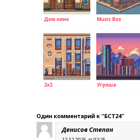
Дом кино
Music Box
2х2
Угреша
Один комментарий к “БСТ24”
Денисов Степан
12.12.2025 at 02:25