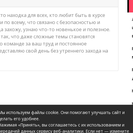
то находка для всех, кто любит быть в курсе
 по всему, что связано с безопасностью и
а захожу, узнаю что-то новенькое и полезное.
 так, что даже сложные темы становятся
о команде за ваш труд и постоянное
редставляю свой день без утреннего захода на
Мы используем файлы cookie. Они помогают улучшать сайт и
делать его удобнее.
Нажимая «Принять», вы соглашаетесь с их использованием и
передачей данных сервису веб-аналитики. Если нет — измените