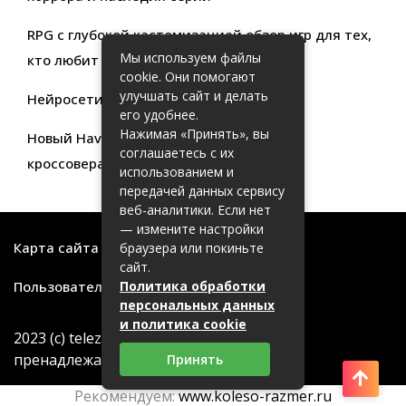
RPG с глубокой кастомизацией обзор игр для тех,
Мы используем файлы
кто любит свободу выбора
cookie. Они помогают
улучшать сайт и делать
Нейросети для продуктивности
его удобнее.
Нажимая «Принять», вы
Новый Haval Jolion: обзор современного
соглашаетесь с их
кроссовера для активной жизни
использованием и
передачей данных сервису
веб-аналитики. Если нет
— измените настройки
Карта сайта
браузера или покиньте
сайт.
Пользовательское соглашение
Политика обработки
персональных данных
и политика cookie
2023 (с) telezritel.su. Все торговые марки
пренадлежат их правообладателям.
Принять
Рекомендуем:
www.koleso-razmer.ru