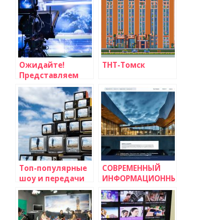
Ожидайте!
ТНТ-Томск
Представляем
Вам новый
телевизионный
канал «Вещание»
Топ-популярные
СОВРЕМЕННЫЙ
шоу и передачи
ИНФОРМАЦИОННЫЙ
на телевидении
РЕСУРС:
ОФИЦИАЛЬНЫЙ
САЙТ
КУБЫШЕВСКОГО