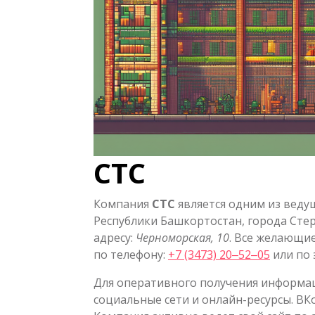
СТС
Компания
СТС
является одним из веду
Республики Башкортостан, города Сте
адресу:
Черноморская, 10
. Все желающие
по телефону:
+7 (3473) 20‒52‒05
или по 
Для оперативного получения информац
социальные сети и онлайн-ресурсы. В