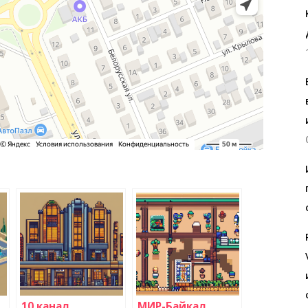
10 канал
МИР-Байкал