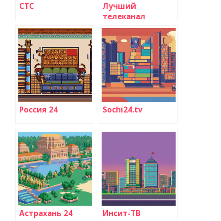
СТС
Лучший
телеканал
новостей:
определяем
победителя
Россия 24
Sochi24.tv
Астрахань 24
Инсит-ТВ