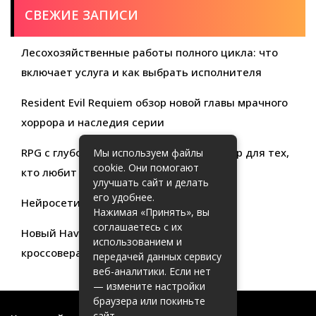
СВЕЖИЕ ЗАПИСИ
Лесохозяйственные работы полного цикла: что
включает услуга и как выбрать исполнителя
Resident Evil Requiem обзор новой главы мрачного
хоррора и наследия серии
RPG с глубокой кастомизацией обзор игр для тех,
Мы используем файлы
cookie. Они помогают
кто любит свободу выбора
улучшать сайт и делать
его удобнее.
Нейросети для продуктивности
Нажимая «Принять», вы
соглашаетесь с их
Новый Haval Jolion: обзор современного
использованием и
кроссовера для активной жизни
передачей данных сервису
веб-аналитики. Если нет
— измените настройки
браузера или покиньте
сайт.