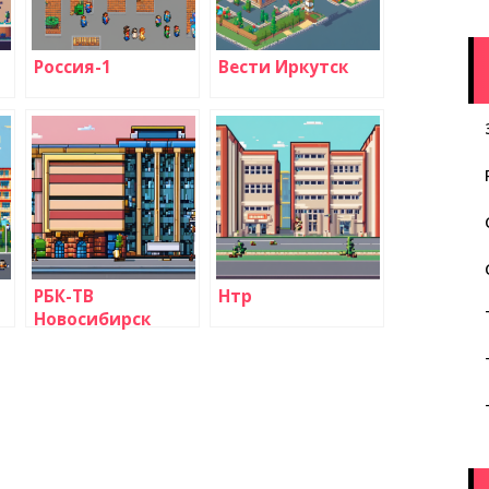
Россия-1
Вести Иркутск
РБК-ТВ
Нтр
Новосибирск