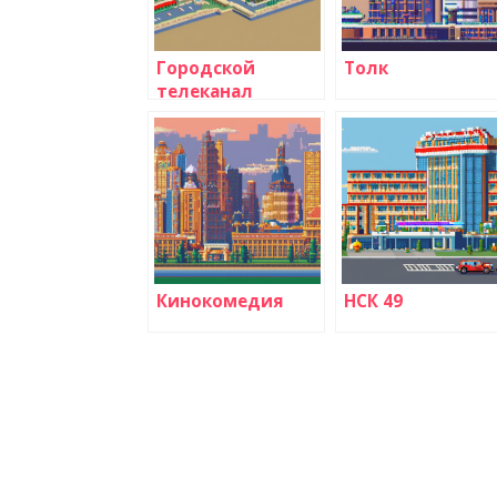
Городской
Толк
телеканал
Кинокомедия
НСК 49