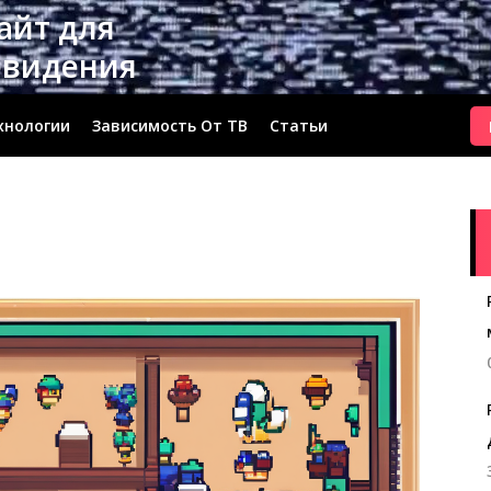
сайт для
евидения
хнологии
Зависимость От ТВ
Статьи