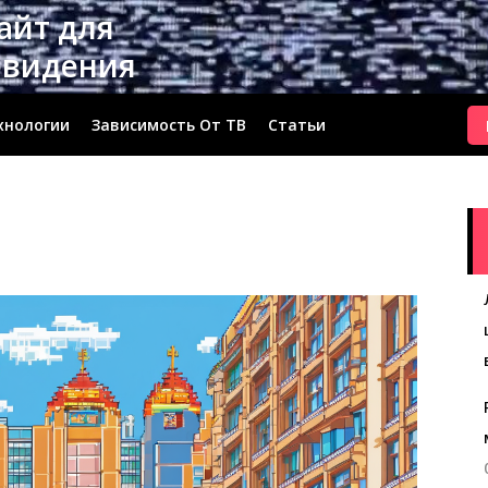
сайт для
евидения
хнологии
Зависимость От ТВ
Статьи