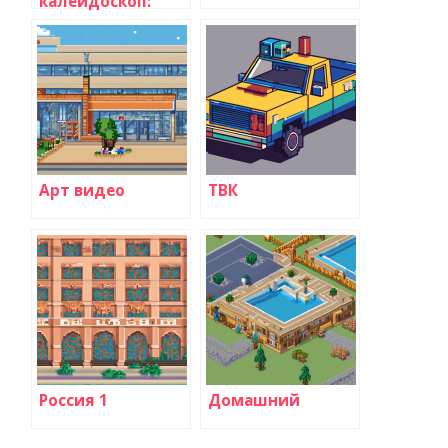
калейдоскоп:
искусство и
культура на
экране
Арт видео
ТВК
Россия 1
Домашний