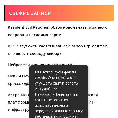
СВЕЖИЕ ЗАПИСИ
Resident Evil Requiem обзор новой главы мрачного
хоррора и наследия серии
RPG с глубокой кастомизацией обзор игр для тех,
кто любит свободу выбора
Нейросети для продуктивности
Мы используем файлы
Новый Haval Jolion: обзор современного
cookie. Они помогают
кроссовера для активной жизни
улучшать сайт и делать
его удобнее.
Нажимая «Принять», вы
Астра Мониторинг: Современная российская
соглашаетесь с их
платформа для эффективного контроля ИТ-
использованием и
инфраструктуры
передачей данных сервису
веб-аналитики. Если нет