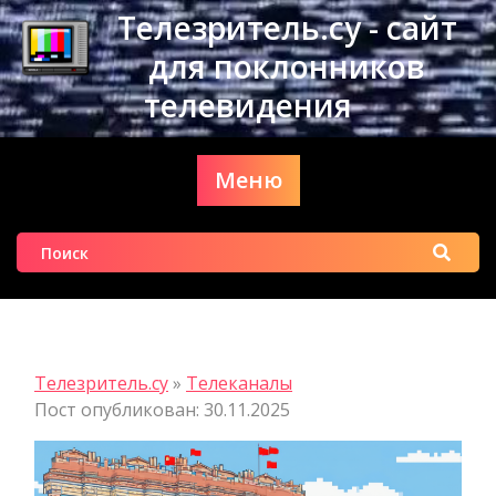
Перейти
Телезритель.су - сайт
к
для поклонников
содержимому
телевидения
Меню
Найти:
Телезритель.су
»
Телеканалы
Пост опубликован: 30.11.2025