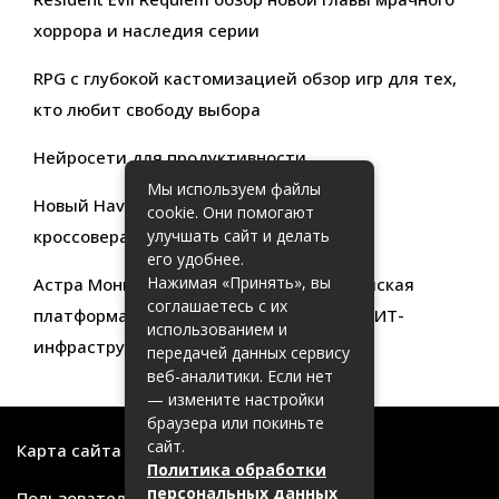
хоррора и наследия серии
RPG с глубокой кастомизацией обзор игр для тех,
кто любит свободу выбора
Нейросети для продуктивности
Мы используем файлы
Новый Haval Jolion: обзор современного
cookie. Они помогают
кроссовера для активной жизни
улучшать сайт и делать
его удобнее.
Нажимая «Принять», вы
Астра Мониторинг: Современная российская
соглашаетесь с их
платформа для эффективного контроля ИТ-
использованием и
инфраструктуры
передачей данных сервису
веб-аналитики. Если нет
— измените настройки
браузера или покиньте
сайт.
Карта сайта
Политика обработки
персональных данных
Пользовательское соглашение