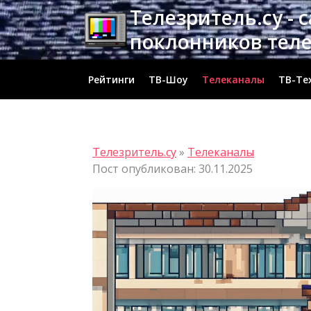
Перейти
Телезритель.су - 
к
поклонников тел
содержимому
Рейтинги
ТВ-Шоу
Телеканалы
ТВ-Те
Телезритель.су
»
Телеканалы
Пост опубликован: 30.11.2025