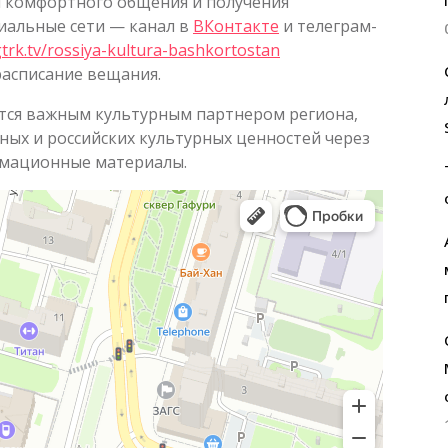
ля комфортного общения и получения
иальные сети — канал в
ВКонтакте
и телеграм-
trk.tv/rossiya-kultura-bashkortostan
расписание вещания.
ется важным культурным партнером региона,
ных и российских культурных ценностей через
рмационные материалы.