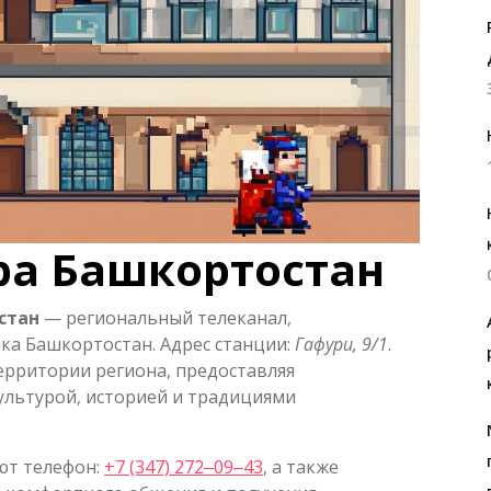
ра Башкортостан
стан
— региональный телеканал,
ка Башкортостан. Адрес станции:
Гафури, 9/1
.
ерритории региона, предоставляя
ультурой, историей и традициями
ют телефон:
+7 (347) 272‒09‒43
, а также