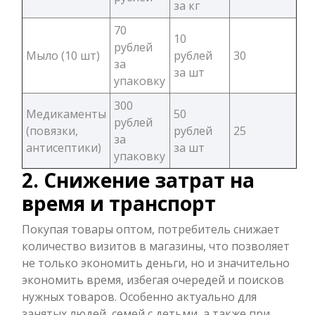
за кг
70
10
рублей
Мыло (10 шт)
рублей
30
за
за шт
упаковку
300
Медикаменты
50
рублей
(повязки,
рублей
25
за
антисептики)
за шт
упаковку
2. Снижение затрат на
время и транспорт
Покупая товары оптом, потребитель снижает
количество визитов в магазины, что позволяет
не только экономить деньги, но и значительно
экономить время, избегая очередей и поисков
нужных товаров. Особенно актуально для
занятых людей, семей с детьми, а также при