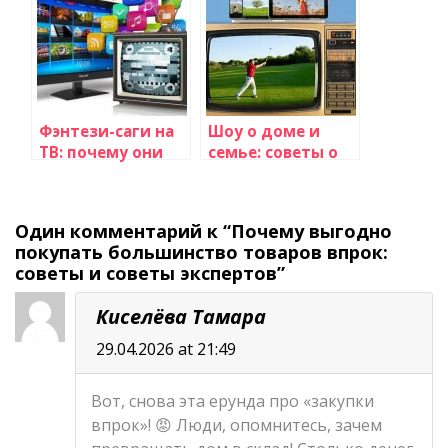
телевизионных
формата: секреты
программ:
мастерства и
практика,
практические
стратегии и
советы
советы
Фэнтези-саги на
Шоу о доме и
ТВ: почему они
семье: советы о
так популярны?
интерьере,
кулинарии и
воспитании
Один комментарий к “Почему выгодно
детей
покупать большинство товаров впрок:
советы и советы экспертов”
Киселёва Тамара
29.04.2026 at 21:49
Вот, снова эта ерунда про «закупки
впрок»! 😡 Люди, опомнитесь, зачем