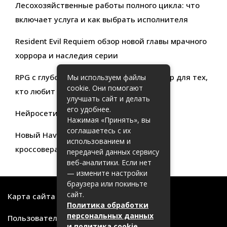
Лесохозяйственные работы полного цикла: что
включает услуга и как выбрать исполнителя
Resident Evil Requiem обзор новой главы мрачного
хоррора и наследия серии
RPG с глубокой кастомизацией обзор игр для тех,
Мы используем файлы
cookie. Они помогают
кто любит свободу выбора
улучшать сайт и делать
его удобнее.
Нейросети для продуктивности
Нажимая «Принять», вы
соглашаетесь с их
Новый Haval Jolion: обзор современного
использованием и
кроссовера для активной жизни
передачей данных сервису
веб-аналитики. Если нет
— измените настройки
браузера или покиньте
сайт.
Карта сайта
Политика обработки
персональных данных
Пользовательское соглашение
и политика cookie