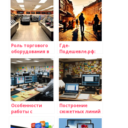
ждет индустрию
актуальным и
телевидения?
полюбленным
десятилетиями
Роль торгового
Где-
оборудования в
Подешевле.рф:
успешной
идеальное место
организации
для поиска
бизнеса
выгодных
предложений
Особенности
Построение
работы с
сюжетных линий
бюджетом при
для сериалов
создании
длительного