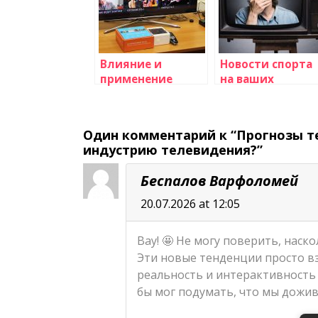
Влияние и
Новости спорта
применение
на ваших
искусственного
телевизионных
интеллекта в
экранах
сфере
Один комментарий к “Прогнозы т
телевидения
индустрию телевидения?”
Беспалов Варфоломей
20.07.2026 at 12:05
Вау! 🤩 Не могу поверить, наск
Эти новые тенденции просто вз
реальность и интерактивность 
бы мог подумать, что мы дожив