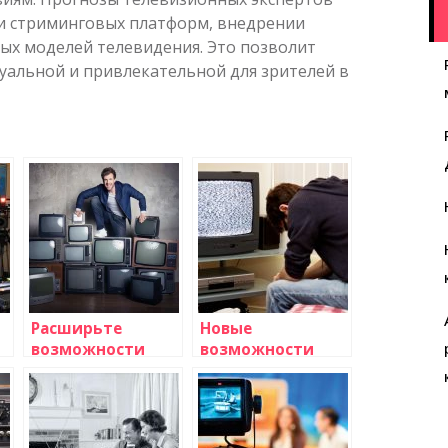
и стриминговых платформ, внедрении
ых моделей телевидения. Это позволит
уальной и привлекательной для зрителей в
Расширьте
Новые
возможности
возможности
телевизионных
интерактивного
каналов по
телевидения
вашему желанию