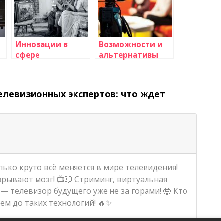
Инновации в
Возможности и
сфере
альтернативы
телевизионных
кабельному
технологий: что
телевидению:
нас ожидает в
IPTV,
елевизионных экспертов: что ждет
ближайшем
стриминговые
будущем?
сервисы и другие
олько круто всё меняется в мире телевидения!
рывают мозг! 📺💥 Стриминг, виртуальная
— телевизор будущего уже не за горами! 🤯 Кто
ем до таких технологий! 🔥✨