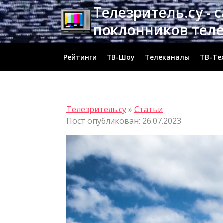
Перейти
Телезритель.су - 
к
поклонников тел
содержимому
Рейтинги
ТВ-Шоу
Телеканалы
ТВ-Те
Телезритель.су
»
Статьи
Пост опубликован: 26.07.2023