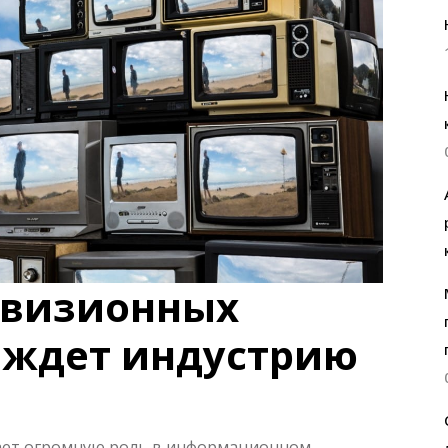
евизионных
о ждет индустрию
ает огромную роль в информационном