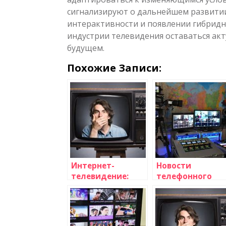
сигнализируют о дальнейшем развити
интерактивности и появлении гибридн
индустрии телевидения оставаться акт
будущем.
Похожие Записи:
Интернет-
Новости
телевидение:
телефонного
преимущества
телевидения и
просмотра
интернет-
телевизионных
трансляций
программ онлайн