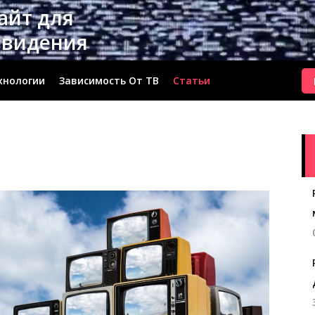
сайт для
евидения
хнологии
Зависимость От ТВ
Статьи