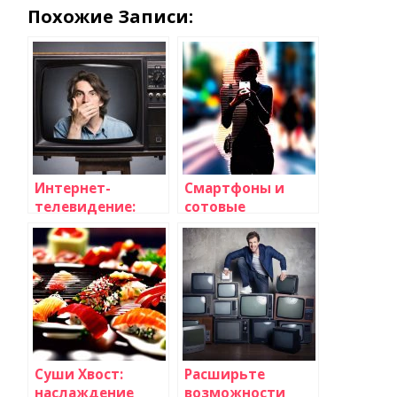
Похожие Записи:
Интернет-
Смартфоны и
телевидение:
сотовые
преимущества
телефоны: Все,
просмотра
что вам
телевизионных
необходимо
программ онлайн
знать на сайте
telrostov.ru
Суши Хвост:
Расширьте
наслаждение
возможности