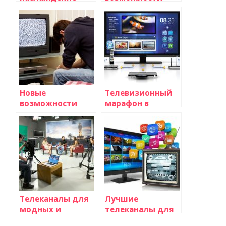
японской кухней
телевизионных
прямо у вас дома
каналов по
вашему желанию
Новые
Телевизионный
возможности
марафон в
интерактивного
поддержку
телевидения
благотворительной
акции
Телеканалы для
Лучшие
модных и
телеканалы для
стильных
спортивных