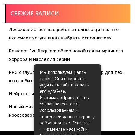
СВЕЖИЕ ЗАПИСИ
Лесохозяйственные работы полного цикла: что
включает услуга и как выбрать исполнителя
Resident Evil Requiem обзор новой главы мрачного
хоррора и наследия серии
RPG с глубокой кастомизацией обзор игр для тех,
Мы используем файлы
cookie. Они помогают
кто любит свободу выбора
улучшать сайт и делать
его удобнее.
Нейросети для продуктивности
Нажимая «Принять», вы
соглашаетесь с их
Новый Haval Jolion: обзор современного
использованием и
кроссовера для активной жизни
передачей данных сервису
веб-аналитики. Если нет
— измените настройки