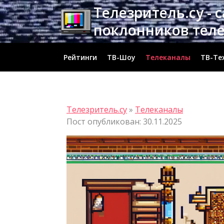
Перейти
Телезритель.су - 
к
поклонников тел
содержимому
Рейтинги
ТВ-Шоу
Телеканалы
ТВ-Те
Телезритель.су
»
Телеканалы
Пост опубликован: 30.11.2025