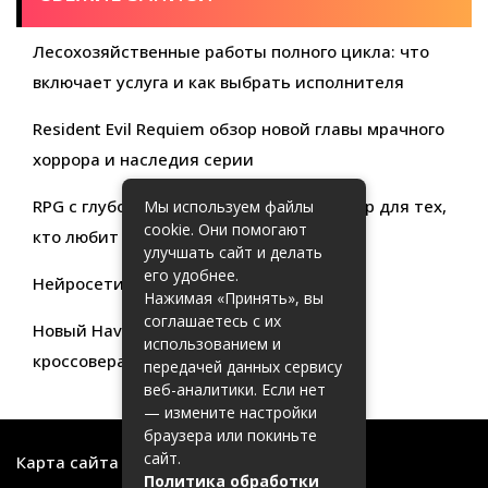
Лесохозяйственные работы полного цикла: что
включает услуга и как выбрать исполнителя
Resident Evil Requiem обзор новой главы мрачного
хоррора и наследия серии
RPG с глубокой кастомизацией обзор игр для тех,
Мы используем файлы
cookie. Они помогают
кто любит свободу выбора
улучшать сайт и делать
его удобнее.
Нейросети для продуктивности
Нажимая «Принять», вы
соглашаетесь с их
Новый Haval Jolion: обзор современного
использованием и
кроссовера для активной жизни
передачей данных сервису
веб-аналитики. Если нет
— измените настройки
браузера или покиньте
сайт.
Карта сайта
Политика обработки