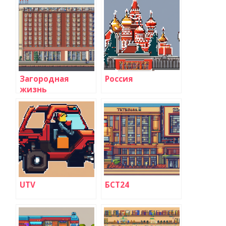
Загородная
Россия
жизнь
UTV
БСТ24