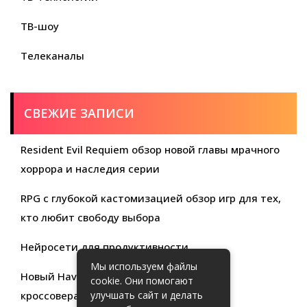
ТВ-шоу
Телеканалы
СВЕЖИЕ ЗАПИСИ
Resident Evil Requiem обзор новой главы мрачного
хоррора и наследия серии
RPG с глубокой кастомизацией обзор игр для тех,
кто любит свободу выбора
Нейросети для продуктивности
Мы используем файлы
Новый Haval Jolion: обзор современного
cookie. Они помогают
кроссовера для активной жизни
улучшать сайт и делать