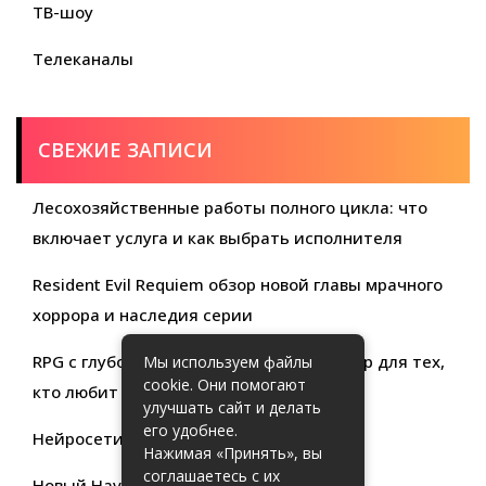
ТВ-шоу
Телеканалы
СВЕЖИЕ ЗАПИСИ
Лесохозяйственные работы полного цикла: что
включает услуга и как выбрать исполнителя
Resident Evil Requiem обзор новой главы мрачного
хоррора и наследия серии
RPG с глубокой кастомизацией обзор игр для тех,
Мы используем файлы
cookie. Они помогают
кто любит свободу выбора
улучшать сайт и делать
его удобнее.
Нейросети для продуктивности
Нажимая «Принять», вы
соглашаетесь с их
Новый Haval Jolion: обзор современного