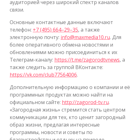
аудиторией через широкий спектр каналов
связи.
Основные контактные данные включают
телефон:
+7 (495) 664–29–35
, а также
электронную почту:
info@maxmedia10.ru
. Для
более оперативного обмена новостями и
обновлениями можно присоединиться к их
Телеграм-каналу:
https://t.me/zagorodtvnews
, а
также следить за группой ВКонтакте:
https://vk.com/club77564006
.
Дополнительную информацию о компании и её
программных продуктах можно найти на
официальном сайте:
http://zagorod-tv.ru
.
«Загородная жизнь» стремится стать центром
коммуникации для тех, кто ценит загородный
образ жизни, предлагая интересные
программы, новости и советы по
благоустройству и отдыху на природе.