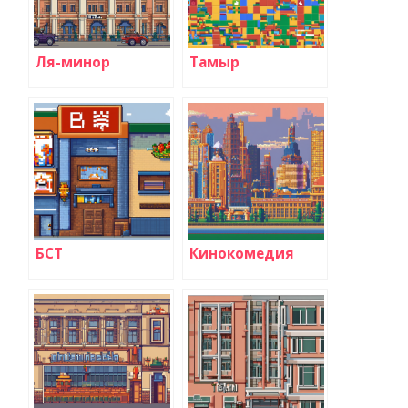
Ля-минор
Тамыр
БСТ
Кинокомедия