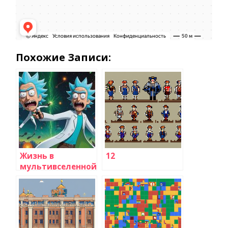
Похожие Записи:
Жизнь в
12
мультивселенной:
вселенная «Рик и
Морти»