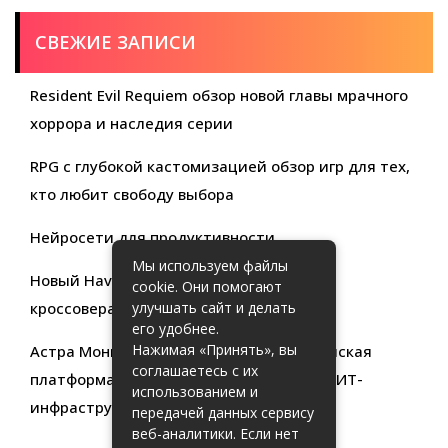
СВЕЖИЕ ЗАПИСИ
Resident Evil Requiem обзор новой главы мрачного
хоррора и наследия серии
RPG с глубокой кастомизацией обзор игр для тех,
кто любит свободу выбора
Нейросети для продуктивности
Мы используем файлы
Новый Haval Jolion: обзор современного
cookie. Они помогают
кроссовера для активной жизни
улучшать сайт и делать
его удобнее.
Нажимая «Принять», вы
Астра Мониторинг: Современная российская
соглашаетесь с их
платформа для эффективного контроля ИТ-
использованием и
инфраструктуры
передачей данных сервису
веб-аналитики. Если нет