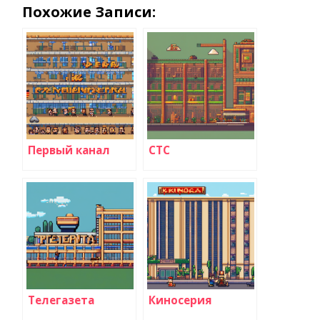
Похожие Записи:
Первый канал
СТС
Телегазета
Киносерия