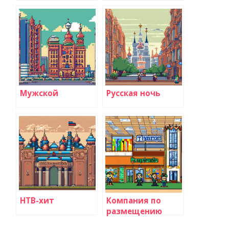
Мужской
Русская ночь
НТВ-хит
Компания по
размещению
рекламы на