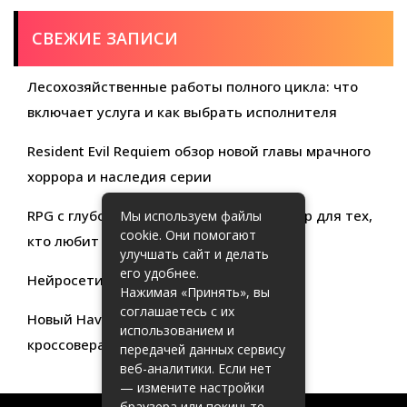
СВЕЖИЕ ЗАПИСИ
Лесохозяйственные работы полного цикла: что
включает услуга и как выбрать исполнителя
Resident Evil Requiem обзор новой главы мрачного
хоррора и наследия серии
RPG с глубокой кастомизацией обзор игр для тех,
Мы используем файлы
cookie. Они помогают
кто любит свободу выбора
улучшать сайт и делать
его удобнее.
Нейросети для продуктивности
Нажимая «Принять», вы
соглашаетесь с их
Новый Haval Jolion: обзор современного
использованием и
кроссовера для активной жизни
передачей данных сервису
веб-аналитики. Если нет
— измените настройки
браузера или покиньте