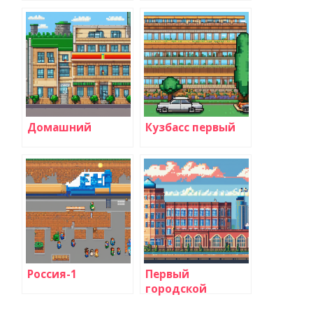
Домашний
Кузбасс первый
Россия-1
Первый
городской
телеканал