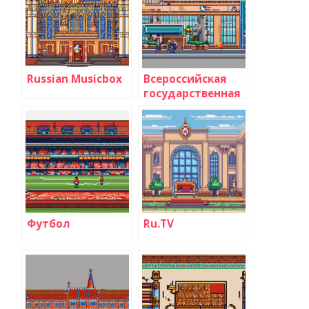
Russian Musicbox
Всероссийская
государственная
телевизионная и
радиовещательная
компания
Футбол
Ru.TV