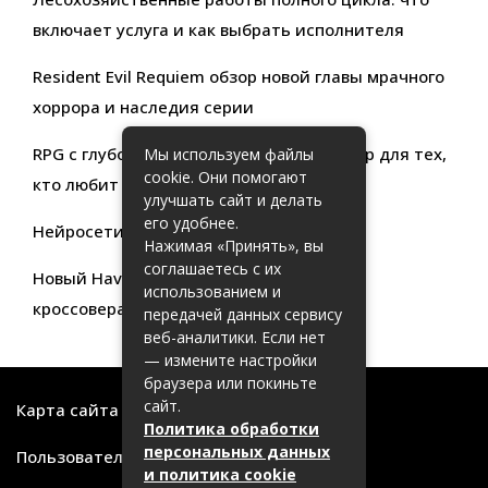
включает услуга и как выбрать исполнителя
Resident Evil Requiem обзор новой главы мрачного
хоррора и наследия серии
RPG с глубокой кастомизацией обзор игр для тех,
Мы используем файлы
cookie. Они помогают
кто любит свободу выбора
улучшать сайт и делать
его удобнее.
Нейросети для продуктивности
Нажимая «Принять», вы
соглашаетесь с их
Новый Haval Jolion: обзор современного
использованием и
кроссовера для активной жизни
передачей данных сервису
веб-аналитики. Если нет
— измените настройки
браузера или покиньте
сайт.
Карта сайта
Политика обработки
персональных данных
Пользовательское соглашение
и политика cookie