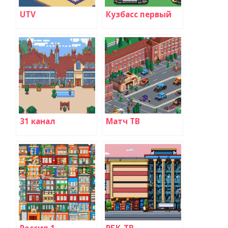
UTV
Кузбасс первый
31 канал
Матч ТВ