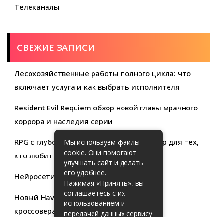
Телеканалы
СВЕЖИЕ ЗАПИСИ
Лесохозяйственные работы полного цикла: что
включает услуга и как выбрать исполнителя
Resident Evil Requiem обзор новой главы мрачного
хоррора и наследия серии
RPG с глубокой кастомизацией обзор игр для тех,
Мы используем файлы
cookie. Они помогают
кто любит свободу выбора
улучшать сайт и делать
его удобнее.
Нейросети для продуктивности
Нажимая «Принять», вы
соглашаетесь с их
Новый Haval Jolion: обзор современного
использованием и
кроссовера для активной жизни
передачей данных сервису