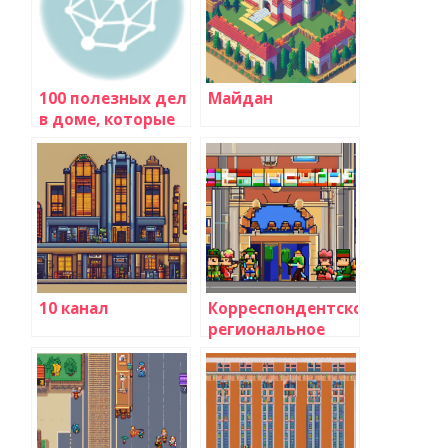
100 полезных дел
Майдан
в доме, которые
сэкономят ваше
время и силы
10 канал
Корреспондентское
региональное
бюро