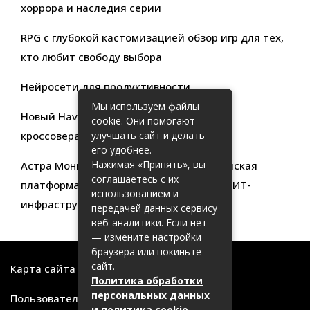
хоррора и наследия серии
RPG с глубокой кастомизацией обзор игр для тех,
кто любит свободу выбора
Нейросети для продуктивности
Мы используем файлы
Новый Haval Jolion: обзор современного
cookie. Они помогают
кроссовера для активной жизни
улучшать сайт и делать
его удобнее.
Нажимая «Принять», вы
Астра Мониторинг: Современная российская
соглашаетесь с их
платформа для эффективного контроля ИТ-
использованием и
инфраструктуры
передачей данных сервису
веб-аналитики. Если нет
— измените настройки
браузера или покиньте
сайт.
Карта сайта
Политика обработки
персональных данных
Пользовательское соглашение
и политика cookie