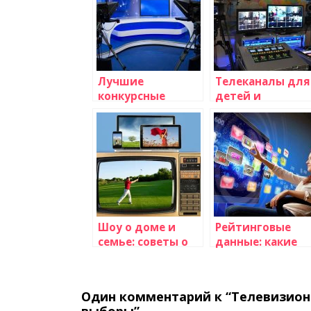
Лучшие
Телеканалы для
конкурсные
детей и
программы:
семейного
выбор зрителей
просмотра
Шоу о доме и
Рейтинговые
семье: советы о
данные: какие
интерьере,
программы
кулинарии и
набрали больш
воспитании
всего зрителей?
Один комментарий к “Телевизион
детей