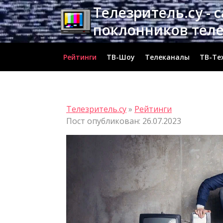
Перейти
Телезритель.су - 
к
поклонников тел
содержимому
Рейтинги
ТВ-Шоу
Телеканалы
ТВ-Те
Телезритель.су
»
Рейтинги
Пост опубликован: 26.07.2023