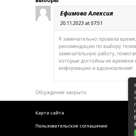
выборы”
Ефимова Алексия
20.11.2023 at 07:51
Я замечательно провела время,
рекомендации по выбору телев
замечательную работу, помога
которые достойны их времени и
информацию и вдохновление!
Обсуждение закрыто.
Карта сайта
Пользовательское соглашение