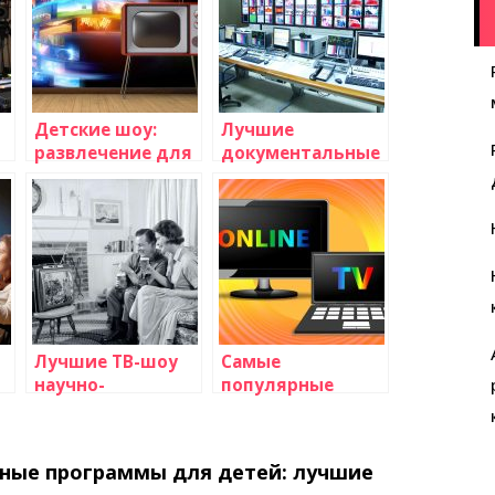
Детские шоу:
Лучшие
развлечение для
документальные
наших маленьких
телепрограммы:
зрителей
выбираем вместе
Лучшие ТВ-шоу
Самые
научно-
популярные
фантастического
телевизионные
е
жанра
семейные шоу
ные программы для детей: лучшие