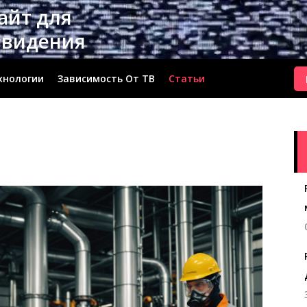
сайт для
евидения
хнологии
Зависимость От ТВ
Статьи