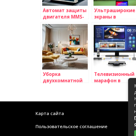
Автомат защиты
Ультраширокие
двигателя MMS-
экраны в
100
телевизорах:
зачем они нужн
и кто их
использует?
Уборка
Телевизионный
двухкомнатной
марафон в
квартиры в
поддержку
Москве:
благотворител
профессиональный
акции
клининг от
компании Альфа-
Карта сайта
Сервис
Пользовательское соглашение