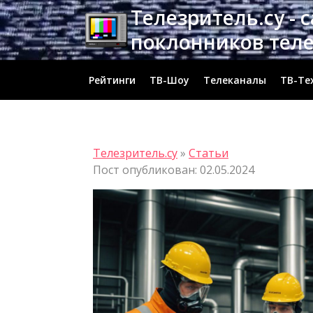
Перейти
Телезритель.су - 
к
поклонников тел
содержимому
Рейтинги
ТВ-Шоу
Телеканалы
ТВ-Те
Телезритель.су
»
Статьи
Пост опубликован: 02.05.2024