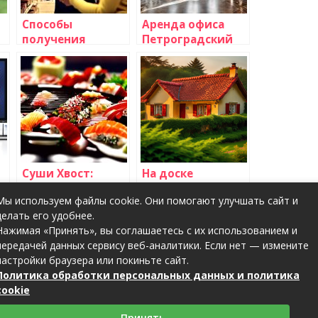
Способы
Аренда офиса
получения
Петроградский
отзывов для
район СПб — в БЦ
ы
разных видов
Сенатор
бизнеса
Суши Хвост:
На доске
наслаждение
объявлений
Мы используем файлы cookie. Они помогают улучшать сайт и
японской кухней
Rostov161.net –
делать его удобнее.
ьной
прямо у вас дома
все от
Нажимая «Принять», вы соглашаетесь с их использованием и
недвижимости
передачей данных сервису веб-аналитики. Если нет — измените
до авто
настройки браузера или покиньте сайт.
Политика обработки персональных данных и политика
cookie
Принять