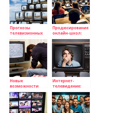
Прогнозы
Продюсирование
телевизионных
онлайн-школ:
экспертов: что
продюсер
ждет индустрию
онлайн-курсов,
телевидения?
создание онлайн-
школы
Новые
Интернет-
возможности
телевидение:
интерактивного
преимущества
телевидения
просмотра
телевизионных
программ онлайн