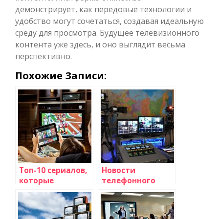
демонстрирует, как передовые технологии и
удобство могут сочетаться, создавая идеальную
среду для просмотра. Будущее телевизионного
контента уже здесь, и оно выглядит весьма
перспективно.
Похожие Записи:
Топ-10 сериалов,
Новости
которые
телефонного
изменили
телевидения и
будущее
интернет-
телевидения
трансляций