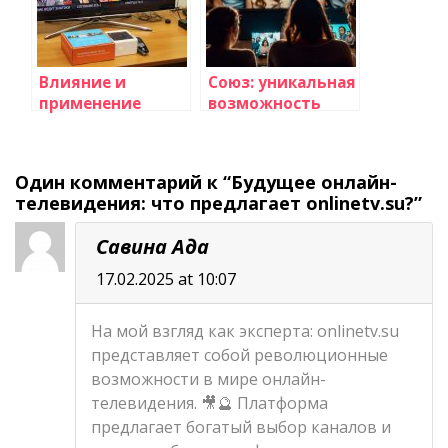
Влияние и
Союз: уникальная
применение
возможность
искусственного
смотреть онлайн
интеллекта в
прямой эфир
сфере
Один комментарий к “Будущее онлайн-
телевидения
телевидения: что предлагает onlinetv.su?”
Савина Ада
17.02.2025 at 10:07
На мой взгляд как эксперта: onlinetv.su
представляет собой революционные
возможности в мире онлайн-
телевидения. 🎥🔮 Платформа
предлагает богатый выбор каналов и