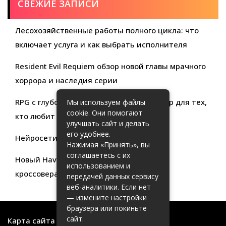
СВЕЖИЕ ЗАПИСИ
Лесохозяйственные работы полного цикла: что
включает услуга и как выбрать исполнителя
Resident Evil Requiem обзор новой главы мрачного
хоррора и наследия серии
RPG с глубокой кастомизацией обзор игр для тех,
Мы используем файлы
cookie. Они помогают
кто любит свободу выбора
улучшать сайт и делать
его удобнее.
Нейросети для продуктивности
Нажимая «Принять», вы
соглашаетесь с их
Новый Haval Jolion: обзор современного
использованием и
кроссовера для активной жизни
передачей данных сервису
веб-аналитики. Если нет
— измените настройки
браузера или покиньте
сайт.
Карта сайта