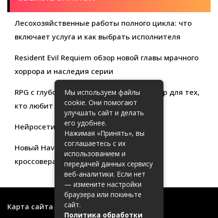
Лесохозяйственные работы полного цикла: что
включает услуга и как выбрать исполнителя
Resident Evil Requiem обзор новой главы мрачного
хоррора и наследия серии
RPG с глубокой кастомизацией обзор игр для тех,
Мы используем файлы
cookie. Они помогают
кто любит свободу выбора
улучшать сайт и делать
его удобнее.
Нейросети для продуктивности
Нажимая «Принять», вы
соглашаетесь с их
Новый Haval Jolion: обзор современного
использованием и
кроссовера для активной жизни
передачей данных сервису
веб-аналитики. Если нет
— измените настройки
браузера или покиньте
сайт.
Карта сайта
Политика обработки