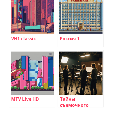
VH1 classic
Россия 1
MTV Live HD
Тайны
съемочного
процесса
популярных
сериалов: Как