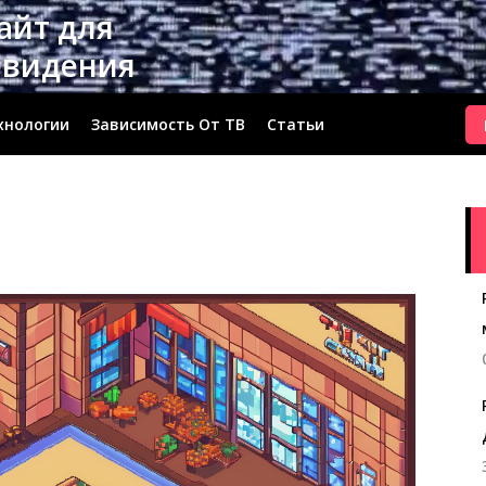
сайт для
евидения
хнологии
Зависимость От ТВ
Статьи