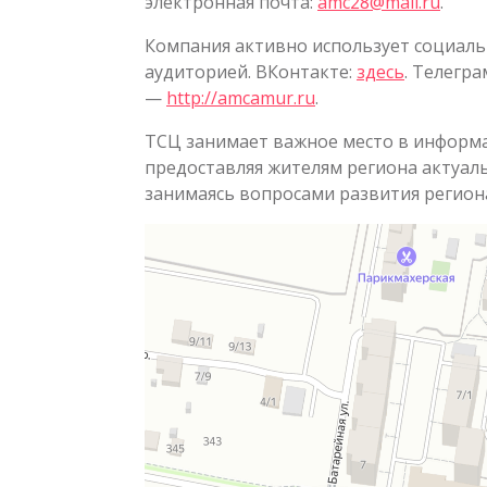
электронная почта:
amc28@mail.ru
.
Компания активно использует социаль
аудиторией. ВКонтакте:
здесь
. Телегра
—
http://amcamur.ru
.
ТСЦ занимает важное место в информа
предоставляя жителям региона актуал
занимаясь вопросами развития регион