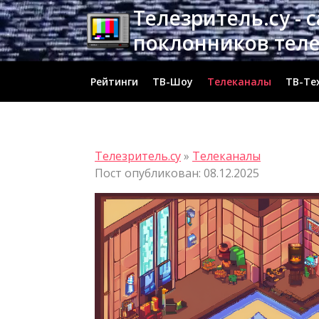
Перейти
Телезритель.су - 
к
поклонников тел
содержимому
Рейтинги
ТВ-Шоу
Телеканалы
ТВ-Те
Телезритель.су
»
Телеканалы
Пост опубликован: 08.12.2025