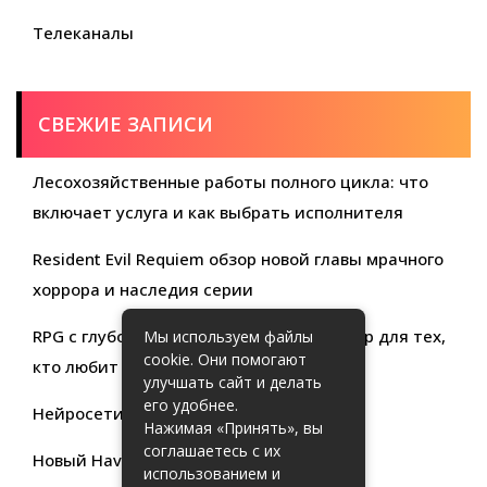
Телеканалы
СВЕЖИЕ ЗАПИСИ
Лесохозяйственные работы полного цикла: что
включает услуга и как выбрать исполнителя
Resident Evil Requiem обзор новой главы мрачного
хоррора и наследия серии
RPG с глубокой кастомизацией обзор игр для тех,
Мы используем файлы
cookie. Они помогают
кто любит свободу выбора
улучшать сайт и делать
его удобнее.
Нейросети для продуктивности
Нажимая «Принять», вы
соглашаетесь с их
Новый Haval Jolion: обзор современного
использованием и