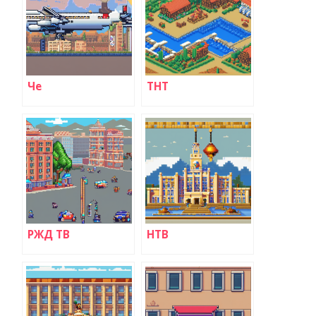
Че
ТНТ
РЖД ТВ
НТВ