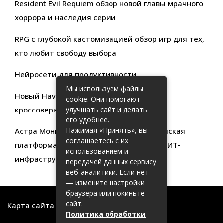
Resident Evil Requiem обзор новой главы мрачного
хоррора и наследия серии
RPG с глубокой кастомизацией обзор игр для тех,
кто любит свободу выбора
Нейросети для продуктивности
Мы используем файлы
Новый Haval Jolion: обзор современного
cookie. Они помогают
кроссовера для активной жизни
улучшать сайт и делать
его удобнее.
Нажимая «Принять», вы
Астра Мониторинг: Современная российская
соглашаетесь с их
платформа для эффективного контроля ИТ-
использованием и
инфраструктуры
передачей данных сервису
веб-аналитики. Если нет
— измените настройки
браузера или покиньте
сайт.
Карта сайта
Политика обработки