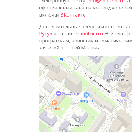
электронную почту:
info@smotrim.ru
. 
официальный канал в мессенджере Tele
включая
ВКонтакте
.
Дополнительные ресурсы и контент д
Рутуб
и на сайте
smotrim.ru
. Эти платф
программам, новостям и тематическим
жителей и гостей Москвы.