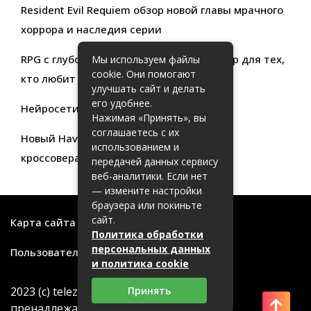
Resident Evil Requiem обзор новой главы мрачного
хоррора и наследия серии
RPG с глубокой кастомизацией обзор игр для тех,
Мы используем файлы
cookie. Они помогают
кто любит свободу выбора
улучшать сайт и делать
его удобнее.
Нейросети для продуктивности
Нажимая «Принять», вы
соглашаетесь с их
Новый Haval Jolion: обзор современного
использованием и
кроссовера для активной жизни
передачей данных сервису
веб-аналитики. Если нет
— измените настройки
браузера или покиньте
сайт.
Карта сайта
Политика обработки
персональных данных
Пользовательское соглашение
и политика cookie
2023 (с) telezritel.su. Все торговые марки
Принять
пренадлежат их правообладателям.