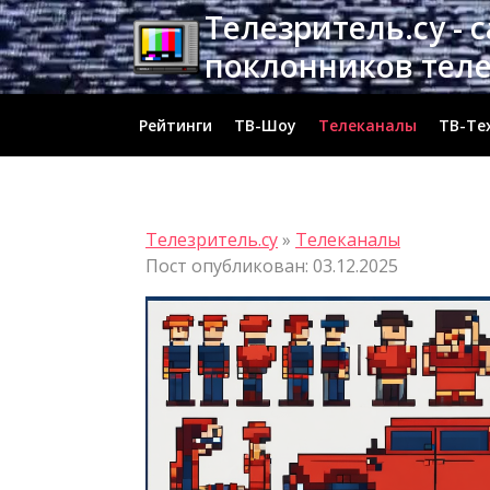
Перейти
Телезритель.су - 
к
поклонников тел
содержимому
Рейтинги
ТВ-Шоу
Телеканалы
ТВ-Те
Телезритель.су
»
Телеканалы
Пост опубликован: 03.12.2025