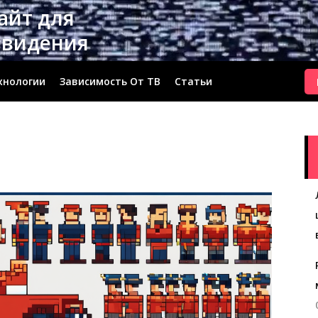
сайт для
евидения
хнологии
Зависимость От ТВ
Статьи