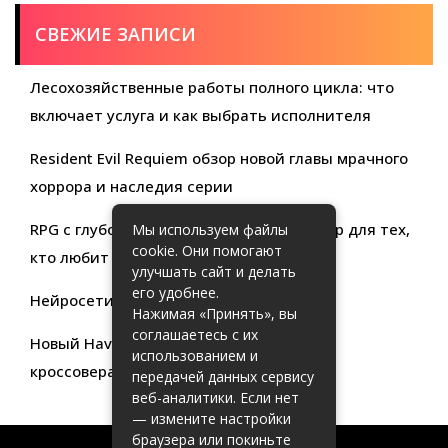
СВЕЖИЕ ЗАПИСИ
Лесохозяйственные работы полного цикла: что
включает услуга и как выбрать исполнителя
Resident Evil Requiem обзор новой главы мрачного
хоррора и наследия серии
RPG с глубокой кастомизацией обзор игр для тех,
Мы используем файлы
cookie. Они помогают
кто любит свободу выбора
улучшать сайт и делать
его удобнее.
Нейросети для продуктивности
Нажимая «Принять», вы
соглашаетесь с их
Новый Haval Jolion: обзор современного
использованием и
кроссовера для активной жизни
передачей данных сервису
веб-аналитики. Если нет
— измените настройки
браузера или покиньте