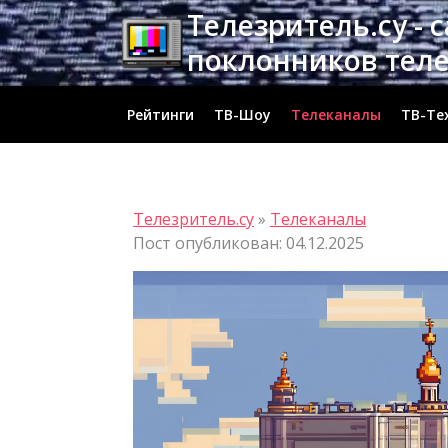
Перейти
Телезритель.су - 
к
поклонников тел
содержимому
Рейтинги
ТВ-Шоу
Телеканалы
ТВ-Те
Телезритель.су
»
Телеканалы
Пост опубликован: 04.12.2025