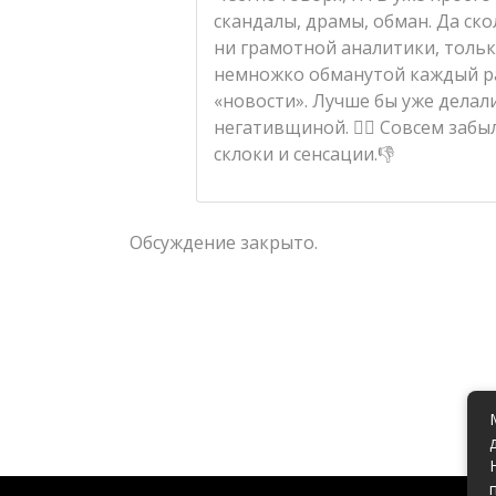
скандалы, драмы, обман. Да скол
ни грамотной аналитики, тольк
немножко обманутой каждый ра
«новости». Лучше бы уже делали
негативщиной. 🙅‍♀️ Совсем заб
склоки и сенсации.👎
Обсуждение закрыто.