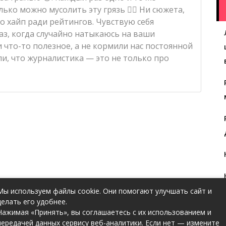
ько можно мусолить эту грязь 🤦‍♀️ Ни сюжета,
о хайп ради рейтингов. Чувствую себя
з, когда случайно натыкаюсь на ваши
 что-то полезное, а не кормили нас постоянной
ыли, что журналистика — это не только про
Мы используем файлы cookie. Они помогают улучшать сайт и
делать его удобнее.
Нажимая «Принять», вы соглашаетесь с их использованием и
передачей данных сервису веб-аналитики. Если нет — измените