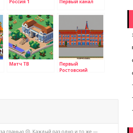
Россия 1
Первый канал
Матч ТВ
Первый
Ростовский
за гранью 😒. Каждый раз одно и то же —