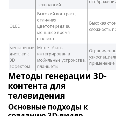
отображени
технологий
Высокий контраст,
отличная
Высокая сто
OLED
цветопередача,
сложность п
меньшее время
отклика
меньшеные
Может быть
Ограниченны
дисплеи с
интегрирован в
узкоспециал
3D
мобильные устройства,
применение
эффектом
планшеты
Методы генерации 3D-
контента для
телевидения
Основные подходы к
созданию 3D-видео