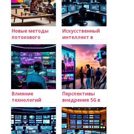
Новые методы
Искусственный
потокового
интеллект в
вещания и их
создании
преимущества:
телевизионного
революция в
контента:
мире
революция в
телевидения
мире
телевидения
Влияние
Перспективы
технологий
внедрения 5G в
искусственного
телевещание:
интеллекта на
революция в
создание
мире медиа и
анимации в
новые горизонты
телеэфире: новые
для зрителей