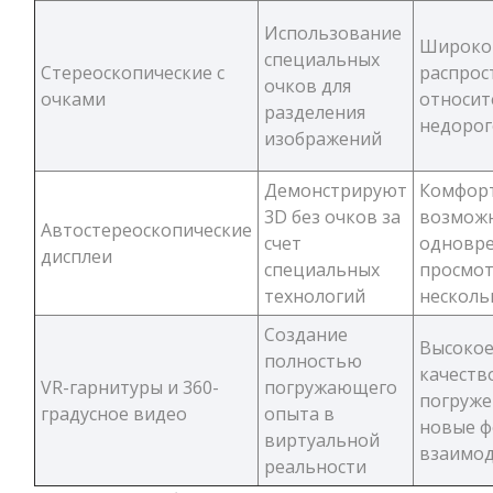
Использование
Широко
специальных
Стереоскопические с
распрос
очков для
очками
относит
разделения
недорог
изображений
Демонстрируют
Комфорт
3D без очков за
возмож
Автостереоскопические
счет
одновр
дисплеи
специальных
просмо
технологий
несколь
Создание
Высоко
полностью
качеств
VR-гарнитуры и 360-
погружающего
погруже
градусное видео
опыта в
новые 
виртуальной
взаимод
реальности