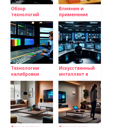
Обзор
Влияние и
технологий
применение
автоматического
искусственного
распознавания
интеллекта в
лиц в
сфере
телевидении:
телевидения
современные
возможности и
перспективы
Технологии
Искусственный
калибровки
интеллект в
цветопередачи
создании
для
телевизионного
профессиональных
контента:
телестудий:
революция в
современные
мире
решения и
телевидения
методы