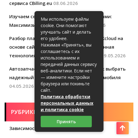
сервиса CBilling.eu
08.06.2026
Изучаем секреты экономии с промокодами:
Мы используем файлы
Максимизируйте свои скидки
03.06.2026
cookie. Они помогают
улучшать сайт и делать
Разбор платформы контейнеризации VKcloud на
его удобнее.
Нажимая «Принять», вы
основе сайта Bootsman.tech: инновационная
соглашаетесь с их
технология для современного бизнеса
19.05.2026
использованием и
передачей данных сервису
Автозапчасти и подбор по ВИН коду: как выбрать
веб-аналитики. Если нет
надежный автомагазин для своего автомобиля
— измените настройки
браузера или покиньте
04.05.2026
сайт.
Политика обработки
персональных данных
и политика cookie
РУБРИКИ
Принять
Зависимость от ТВ