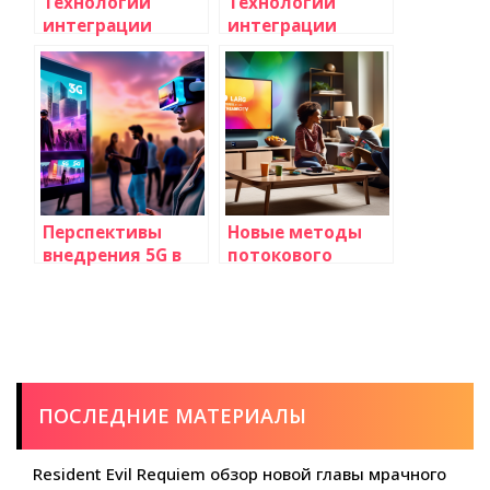
Технологии
Технологии
интеграции
интеграции
телевидения с
телевидения с
интернетом
интернетом
вещей: будущее
вещей: будущее
развлечений и
развлечений и
умных домов
умных домов
Перспективы
Новые методы
внедрения 5G в
потокового
телевещание:
вещания и их
революция в
преимущества:
мире медиа и
революция в
новые горизонты
мире
для зрителей
телевидения
ПОСЛЕДНИЕ МАТЕРИАЛЫ
Resident Evil Requiem обзор новой главы мрачного