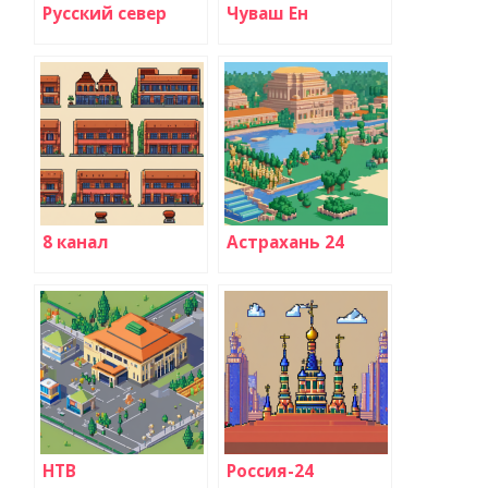
Русский север
Чуваш Ен
8 канал
Астрахань 24
НТВ
Россия-24