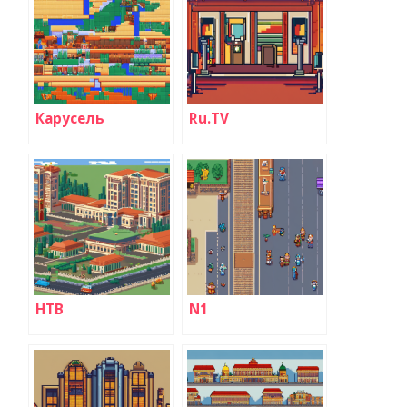
Карусель
Ru.TV
НТВ
N1