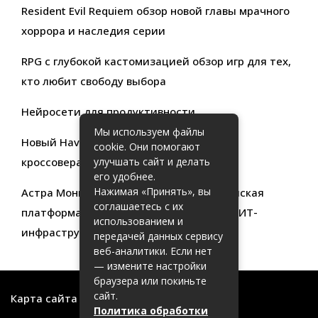
Resident Evil Requiem обзор новой главы мрачного
хоррора и наследия серии
RPG с глубокой кастомизацией обзор игр для тех,
кто любит свободу выбора
Нейросети для продуктивности
Мы используем файлы
Новый Haval Jolion: обзор современного
cookie. Они помогают
кроссовера для активной жизни
улучшать сайт и делать
его удобнее.
Нажимая «Принять», вы
Астра Мониторинг: Современная российская
соглашаетесь с их
платформа для эффективного контроля ИТ-
использованием и
инфраструктуры
передачей данных сервису
веб-аналитики. Если нет
— измените настройки
браузера или покиньте
сайт.
Карта сайта
Политика обработки