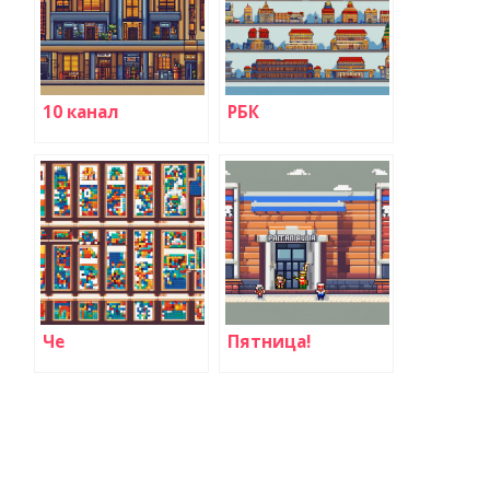
10 канал
РБК
Че
Пятница!