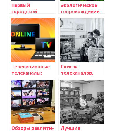
Первый
Экологическое
городской
сопровождение
телеканал
предприятий:
важность и
преимущества
Телевизионные
Список
телеканалы:
телеканалов,
новости и обзоры
доступных по
подписке
Обзоры реалити-
Лучшие