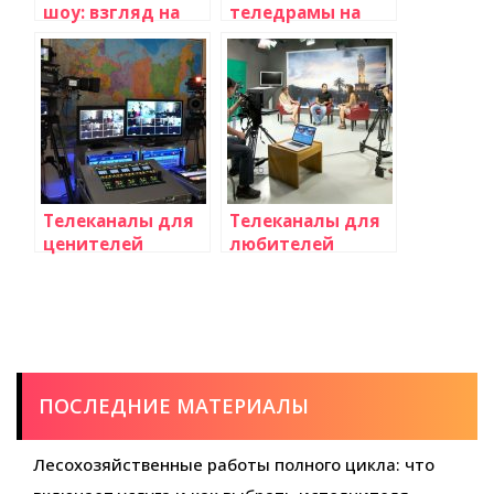
шоу: взгляд на
теледрамы на
телевидение
российских и
зарубежных
каналах
Телеканалы для
Телеканалы для
ценителей
любителей
архитектуры и
документальных
дизайна
фильмов и
научных передач
ПОСЛЕДНИЕ МАТЕРИАЛЫ
Лесохозяйственные работы полного цикла: что