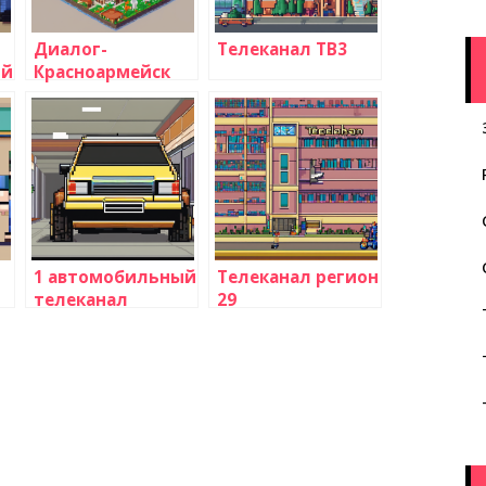
Диалог-
Телеканал ТВ3
ый
Красноармейск
1 автомобильный
Телеканал регион
телеканал
29