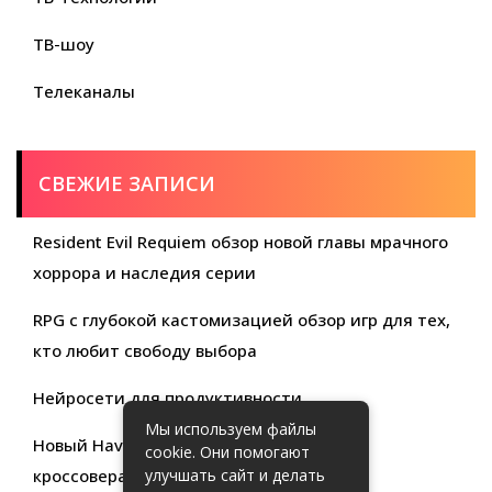
ТВ-шоу
Телеканалы
СВЕЖИЕ ЗАПИСИ
Resident Evil Requiem обзор новой главы мрачного
хоррора и наследия серии
RPG с глубокой кастомизацией обзор игр для тех,
кто любит свободу выбора
Нейросети для продуктивности
Мы используем файлы
Новый Haval Jolion: обзор современного
cookie. Они помогают
кроссовера для активной жизни
улучшать сайт и делать