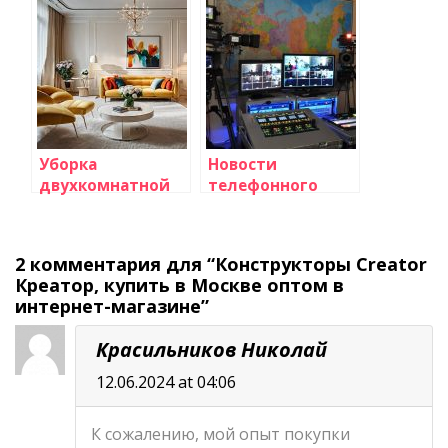
выборы
эффективность и
скорость
выполнения
заказов
Уборка
Новости
двухкомнатной
телефонного
квартиры в
телевидения и
Москве:
интернет-
профессиональный
трансляций
2 комментария для “Конструкторы Creator
клининг от
Креатор, купить в Москве оптом в
компании Альфа-
интернет-магазине”
Сервис
Красильников Николай
12.06.2024 at 04:06
К сожалению, мой опыт покупки