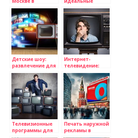
Москве в
идеальные
интернет-
елочные шары в
магазине Посуда-
Москве?
Богемия
Детские шоу:
Интернет-
развлечение для
телевидение:
наших маленьких
преимущества
зрителей
просмотра
телевизионных
программ онлайн
Телевизионные
Печать наружной
программы для
рекламы в
детей: лучшие
Москве: