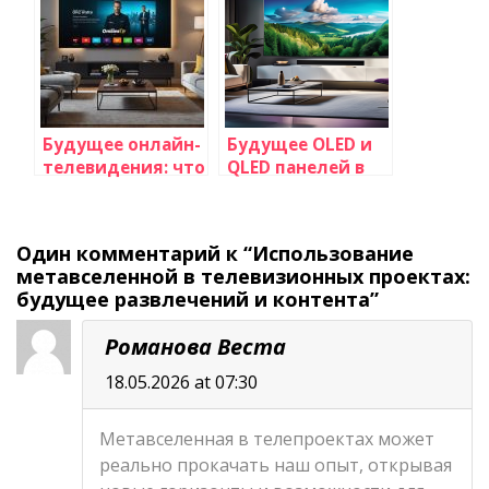
её использование
передач:
на телевидении
инновации и
преимущества
Будущее онлайн-
Будущее OLED и
телевидения: что
QLED панелей в
предлагает
телепроектировании:
onlinetv.su?
инновации и
тренды
Один комментарий к “Использование
метавселенной в телевизионных проектах:
будущее развлечений и контента”
Романова Веста
18.05.2026 at 07:30
Метавселенная в телепроектах может
реально прокачать наш опыт, открывая