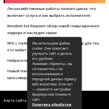
Лесохозяйственные работы полного цикла: что
включает услуга и как выбрать исполнителя
Resident Evil Requiem обзор новой главы мрачного
хоррора и наследия серии
RPG с глубокой кастомизацией обзор игр для тех,
Мы используем файлы
cookie. Они помогают
кто любит свободу выбора
улучшать сайт и делать
его удобнее.
Нейросети для продуктивности
Нажимая «Принять», вы
соглашаетесь с их
Новый Haval Jolion: обзор современного
использованием и
кроссовера для активной жизни
передачей данных сервису
веб-аналитики. Если нет
— измените настройки
браузера или покиньте
сайт.
Карта сайта
Политика обработки