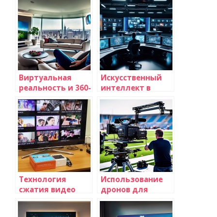
интернетом
интернетом
вещей: будущее
вещей: будущее
развлечений и
развлечений и
умных домов
умных домов
Виртуальная
Искусственный
реальность и 360-
интеллект в
градусное
создании
телевидение:
телевизионного
будущее
контента:
телевидения уже
революция в
здесь
мире
телевидения
Технология
Использование
сжатия видео
дронов для
H265 (HEVC):
съемки
преимущества и
телевизионных