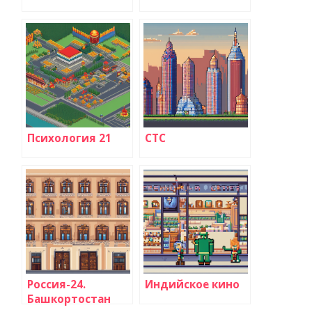
Психология 21
СТС
Россия-24.
Индийское кино
Башкортостан