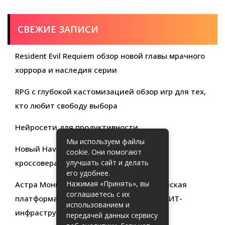
СВЕЖИЕ ЗАПИСИ
Resident Evil Requiem обзор новой главы мрачного
хоррора и наследия серии
RPG с глубокой кастомизацией обзор игр для тех,
кто любит свободу выбора
Нейросети для продуктивности
Мы используем файлы
Новый Haval Jolion: обзор современного
cookie. Они помогают
кроссовера для активной жизни
улучшать сайт и делать
его удобнее.
Нажимая «Принять», вы
Астра Мониторинг: Современная российская
соглашаетесь с их
платформа для эффективного контроля ИТ-
использованием и
инфраструктуры
передачей данных сервису