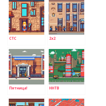
СТС
2х2
Пятница!
ННТВ