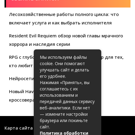
Лесохозяйственные работы полного цикла: что
включает услуга и как выбрать исполнителя
Resident Evil Requiem обзор новой главы мрачного
хоррора и наследия серии
RPG с глубокой кастомизацией обзор игр для тех,
Мы используем файлы
cookie. Они помогают
кто любит свободу выбора
улучшать сайт и делать
его удобнее.
Нейросети для продуктивности
Нажимая «Принять», вы
соглашаетесь с их
Новый Haval Jolion: обзор современного
использованием и
кроссовера для активной жизни
передачей данных сервису
веб-аналитики. Если нет
— измените настройки
браузера или покиньте
сайт.
Карта сайта
Политика обработки