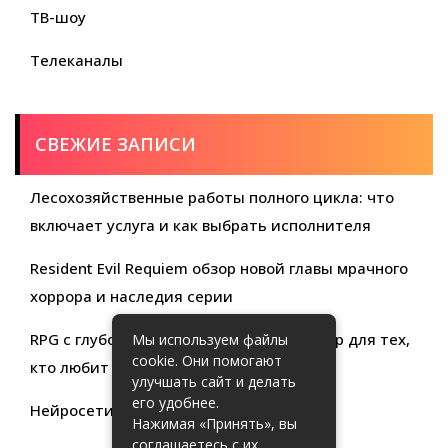
ТВ-шоу
Телеканалы
СВЕЖИЕ ЗАПИСИ
Лесохозяйственные работы полного цикла: что
включает услуга и как выбрать исполнителя
Resident Evil Requiem обзор новой главы мрачного
хоррора и наследия серии
RPG с глубокой кастомизацией обзор игр для тех,
Мы используем файлы
cookie. Они помогают
кто любит свободу выбора
улучшать сайт и делать
его удобнее.
Нейросети для продуктивности
Нажимая «Принять», вы
соглашаетесь с их