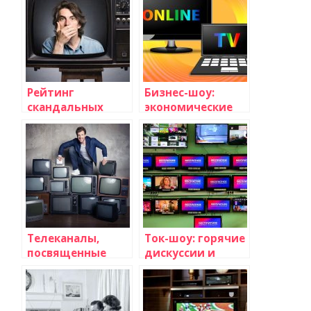
Рейтинг
Бизнес-шоу:
скандальных
экономические
моментов в
новости и
истории
предпринимательский
телевидения
успех
Телеканалы,
Ток-шоу: горячие
посвященные
дискуссии и
истории и
гремящие
археологии
новости