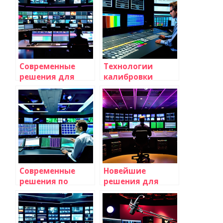
Современные
Технологии
решения для
калибровки
редактирования
цветопередачи
телепрограмм в
для
реальном
профессиональных
времени: новые
телестудий:
горизонты
современные
телевещания
решения и
методы
Современные
Новейшие
решения по
решения для
энергосбережению
надежной
в оборудовании
передачи
для
телевидения в