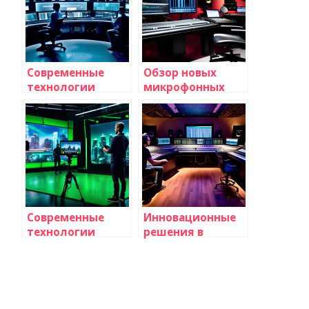
телевидения:
условиях
инновации и
сложной
перспективы
инфраструктуры
Современные
Обзор новых
технологии
микрофонных
автоматического
технологий для
редактирования
телевещания:
видео для
инновации и
телевидения:
будущее
революция в
сфере медиа
Современные
Инновационные
технологии
решения в
создания
области
виртуальных
звукорежиссуры
студий и их
для телепередач:
применение в
будущее
телевидении
качественного