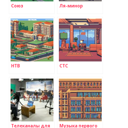
Союз
Ля-минор
НТВ
СТС
Телеканалы для
Музыка первого