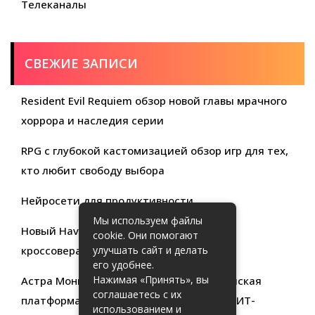
Телеканалы
СВЕЖИЕ ЗАПИСИ
Resident Evil Requiem обзор новой главы мрачного
хоррора и наследия серии
RPG с глубокой кастомизацией обзор игр для тех,
кто любит свободу выбора
Нейросети для продуктивности
Мы используем файлы
Новый Haval Jolion: обзор современного
cookie. Они помогают
кроссовера для активной жизни
улучшать сайт и делать
его удобнее.
Нажимая «Принять», вы
Астра Мониторинг: Современная российская
соглашаетесь с их
платформа для эффективного контроля ИТ-
использованием и